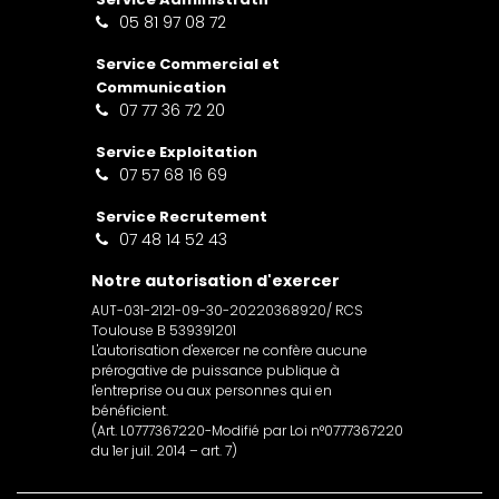
05 81 97 08 72
Service Commercial et
Communication
07 77 36 72 20
Service Exploitation
07 57 68 16 69
Service Recrutement
07 48 14 52 43
Notre autorisation d'exercer
AUT-031-2121-09-30-20220368920/ RCS
Toulouse B 539391201
L'autorisation d'exercer ne confère aucune
prérogative de puissance publique à
l'entreprise ou aux personnes qui en
bénéficient.
(Art. L0777367220-Modifié par Loi n°0777367220
du 1er juil. 2014 – art. 7)